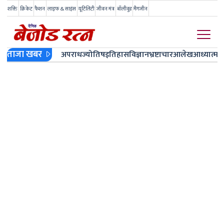
शक्ति
क्रिकेट
फैशन
लाइफ & साइंस
यूटिलिटी
जीवन मंत्र
बॉलीवुड
मैगजीन
ताजा खबर
अपराध
ज्योतिष
इतिहास
विज्ञान
भ्रष्टाचार
आलेख
आध्यात्म
ज