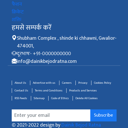
फैशन
क्रिकेट
शक्ति
हमसे सम्पर्क करें
Shubham Complex , shinde ki chhawni, Gwalior-
474001,
दूरभाषः- +91-0000000000
info@dainikbejodratna.com
About Us
Advertise with us
Careers
Privacy
Cookies Policy
Contact Us
Terms and Conditions
Products and Services
RSS Feeds
Sitemap
Code of Ethics
Delete All Cookies
Subscribe
© 2021-2022 design by
Dainik Bejod Ratna