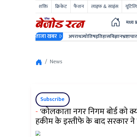
शक्ति
क्रिकेट
फैशन
लाइफ & साइंस
यूटिलि
मध्य प
ताजा खबर
अपराध
ज्योतिष
इतिहास
विज्ञान
भ्रष्टाचार
News
Subscribe
-
'कोलकाता नगर निगम बोर्ड को क्यो
हकीम के इस्तीफे के बाद सरकार ने 