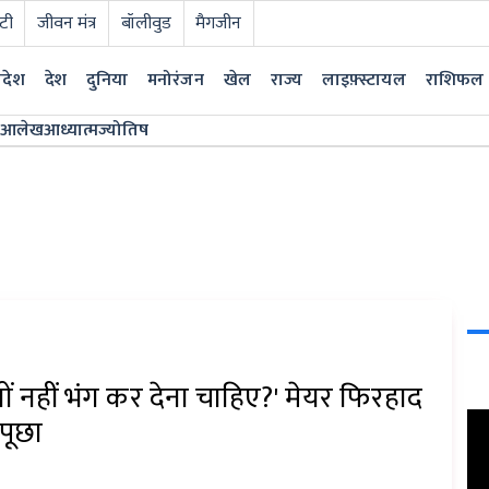
टी
जीवन मंत्र
बॉलीवुड
मैगजीन
्रदेश
देश
दुनिया
मनोरंजन
खेल
राज्य
लाइफ़्स्टायल
राशिफल
आलेख
आध्यात्म
ज्योतिष
ं नहीं भंग कर देना चाहिए?' मेयर फिरहाद
पूछा