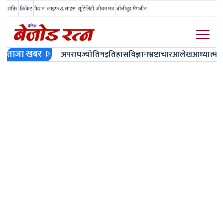
शक्ति
क्रिकेट
फैशन
लाइफ & साइंस
यूटिलिटी
जीवन मंत्र
बॉलीवुड
मैगजीन
ताजा खबर
अपराध
ज्योतिष
इतिहास
विज्ञान
भ्रष्टाचार
आलेख
आध्यात्म
ज