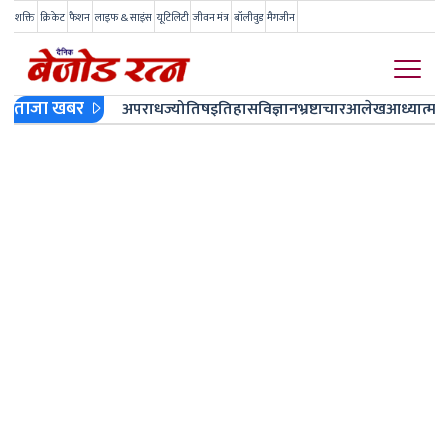
शक्ति
क्रिकेट
फैशन
लाइफ & साइंस
यूटिलिटी
जीवन मंत्र
बॉलीवुड
मैगजीन
ताजा खबर
अपराध
ज्योतिष
इतिहास
विज्ञान
भ्रष्टाचार
आलेख
आध्यात्म
ज