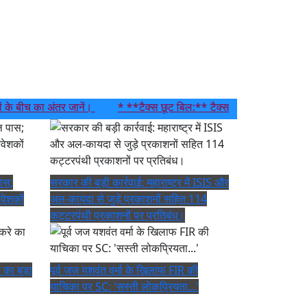
बीच का अंतर जानें।
* **टैक्स छूट बिल:** टैक्स छूट बिल पास; रुपया मजबूत 
पास;
सरकार की बड़ी कार्रवाई: महाराष्ट्र में ISIS और
िवेशकों
अल-कायदा से जुड़े प्रकाशनों सहित 114
कट्टरपंथी प्रकाशनों पर प्रतिबंध।
े का बड़ा
पूर्व जज यशवंत वर्मा के खिलाफ FIR की
याचिका पर SC: 'सस्ती लोकप्रियता...'