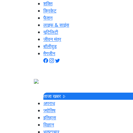
शक्ति
क्रिकेट
फैशन
लाइफ & साइंस
यूटिलिटी
जीवन मंत्र
बॉलीवुड
मैगजीन
ताजा खबर
अपराध
ज्योतिष
इतिहास
विज्ञान
भ्रष्टाचार