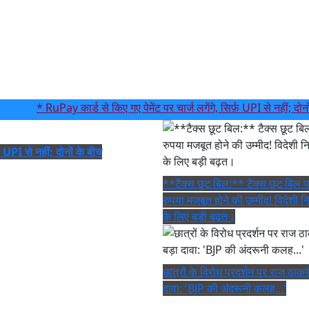
* RuPay कार्ड से किए गए पेमेंट पर चार्ज लगेंगे, सिर्फ़ UPI से नहीं; दोनों के 
़ UPI से नहीं; दोनों के बीच
**टैक्स छूट बिल:** टैक्स छूट बिल 
रुपया मजबूत होने की उम्मीद! विदेशी न
के लिए बड़ी बढ़त।
छात्रों के विरोध प्रदर्शन पर राज ठाकर
दावा: 'BJP की अंदरूनी कलह...'