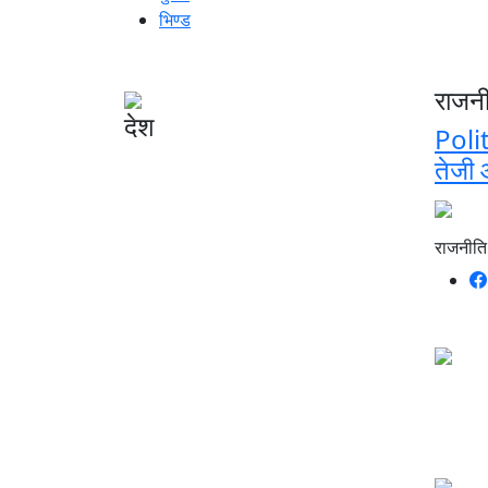
भिण्ड
राजन
देश
Polit
तेजी 
राजनीति