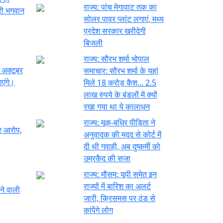
राज्य:
पांच मेगावाट तक का
्री भगवान
सोलर पावर प्लांट लगाएं, मध्य
प्रदेश सरकार खरीदेगी
बिजली
राज्य:
सौरभ शर्मा भोपाल
 अक्टूबर
समाचार: सौरभ शर्मा के यहां
एंगे।
मिले 18 करोड़ कैश... 2.5
लाख रुपये के बंडलों में क्यों
रखा गया था ये कालाधन
राज्य:
मूक-बधिर पीड़िता ने
नए आरोप,
अनुवादक की मदद से कोर्ट में
दी थी गवाही, अब दुष्कर्मी को
उम्रकैद की सजा
राज्य:
मौसम: यूपी समेत इन
राज्यों में बारिश का अलर्ट
ने वाली
जारी, क्रिसमस पर ठंड से
कांपेंगे लोग