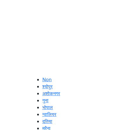
Non
श्योपुर
अशोकनगर
गुना
भोपाल
ग्वालियर
दतिया
मुरैना