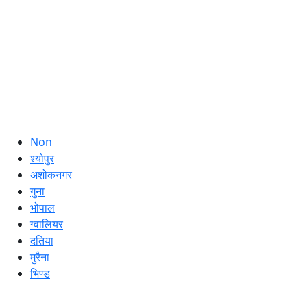
Non
श्योपुर
अशोकनगर
गुना
भोपाल
ग्वालियर
दतिया
मुरैना
भिण्ड