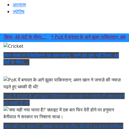
आध्यात्म
ज्योतिष
; 48 घंटों के भीतर...'
* PoK में बगावत के आगे झुका पाकिस्तान; अमन खान ने 
ईरान संघर्ष पर पेज़ेशकियन का अहम बयान: 'हमने इसे शुरू नहीं किया; 48
घंटों के भीतर...'
PoK में बगावत के आगे झुका पाकिस्तान; अमन खान ने जनाज़े की नमाज़ पढ़ते
हुए धमकी दी थी!
'क्या यही नया भारत है?' फ़्लाइट में एक बार फिर देरी होने पर हनुमान बेनीवाल