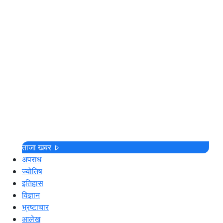
ताजा खबर
अपराध
ज्योतिष
इतिहास
विज्ञान
भ्रष्टाचार
आलेख