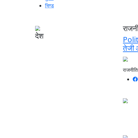
भिण्ड
राजन
देश
Polit
तेजी 
राजनीति