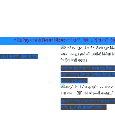
* RuPay कार्ड से किए गए पेमेंट पर चार्ज लगेंगे, सिर्फ़ UPI से नहीं; दोनों के 
़ UPI से नहीं; दोनों के बीच
**टैक्स छूट बिल:** टैक्स छूट बिल 
रुपया मजबूत होने की उम्मीद! विदेशी न
के लिए बड़ी बढ़त।
छात्रों के विरोध प्रदर्शन पर राज ठाकर
दावा: 'BJP की अंदरूनी कलह...'