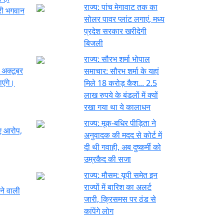
राज्य:
पांच मेगावाट तक का
्री भगवान
सोलर पावर प्लांट लगाएं, मध्य
प्रदेश सरकार खरीदेगी
बिजली
राज्य:
सौरभ शर्मा भोपाल
 अक्टूबर
समाचार: सौरभ शर्मा के यहां
एंगे।
मिले 18 करोड़ कैश... 2.5
लाख रुपये के बंडलों में क्यों
रखा गया था ये कालाधन
राज्य:
मूक-बधिर पीड़िता ने
नए आरोप,
अनुवादक की मदद से कोर्ट में
दी थी गवाही, अब दुष्कर्मी को
उम्रकैद की सजा
राज्य:
मौसम: यूपी समेत इन
राज्यों में बारिश का अलर्ट
ने वाली
जारी, क्रिसमस पर ठंड से
कांपेंगे लोग