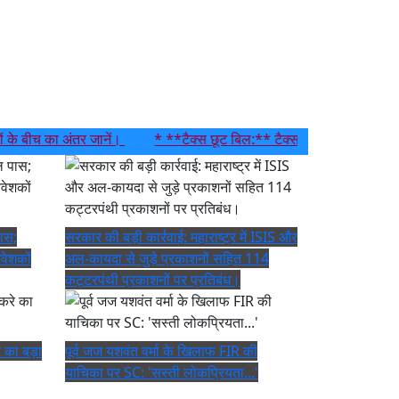
बीच का अंतर जानें।
* **टैक्स छूट बिल:** टैक्स छूट बिल पास; रुपया मजबूत 
पास;
सरकार की बड़ी कार्रवाई: महाराष्ट्र में ISIS और
िवेशकों
अल-कायदा से जुड़े प्रकाशनों सहित 114
कट्टरपंथी प्रकाशनों पर प्रतिबंध।
े का बड़ा
पूर्व जज यशवंत वर्मा के खिलाफ FIR की
याचिका पर SC: 'सस्ती लोकप्रियता...'