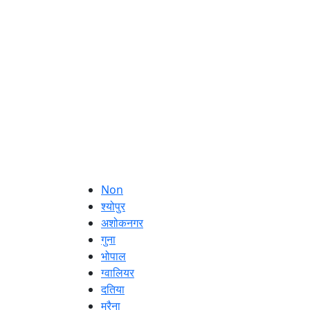
Non
श्योपुर
अशोकनगर
गुना
भोपाल
ग्वालियर
दतिया
मुरैना