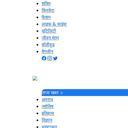
शक्ति
क्रिकेट
फैशन
लाइफ & साइंस
यूटिलिटी
जीवन मंत्र
बॉलीवुड
मैगजीन
ताजा खबर
अपराध
ज्योतिष
इतिहास
विज्ञान
भ्रष्टाचार