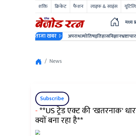
शक्ति
क्रिकेट
फैशन
लाइफ & साइंस
यूटिलि
मध्य प
ताजा खबर
अपराध
ज्योतिष
इतिहास
विज्ञान
भ्रष्टाचार
News
Subscribe
-
**US ट्रेड एक्ट की 'खतरनाक' धार
क्यों बना रहा है**