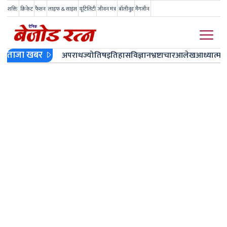
शक्ति
क्रिकेट
फैशन
लाइफ & साइंस
यूटिलिटी
जीवन मंत्र
बॉलीवुड
मैगजीन
ताजा खबर
अपराध
ज्योतिष
इतिहास
विज्ञान
भ्रष्टाचार
आलेख
आध्यात्म
ज