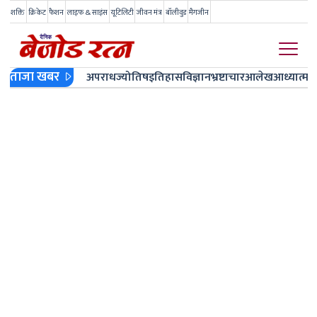
शक्ति
क्रिकेट
फैशन
लाइफ & साइंस
यूटिलिटी
जीवन मंत्र
बॉलीवुड
मैगजीन
ताजा खबर
अपराध
ज्योतिष
इतिहास
विज्ञान
भ्रष्टाचार
आलेख
आध्यात्म
ज