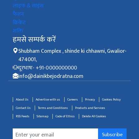
लाइफ & साइंस
फैशन
क्रिकेट
शक्ति
हमसे सम्पर्क करें
Shubham Complex , shinde ki chhawni, Gwalior-
474001,
दूरभाषः- +91-0000000000
info@dainikbejodratna.com
About Us
Advertise with us
Careers
Privacy
Cookies Policy
Contact Us
Terms and Conditions
Products and Services
RSS Feeds
Sitemap
Code of Ethics
Delete All Cookies
Subscribe