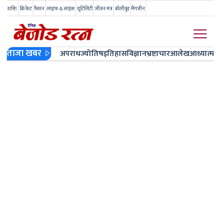
शक्ति
क्रिकेट
फैशन
लाइफ & साइंस
यूटिलिटी
जीवन मंत्र
बॉलीवुड
मैगजीन
ताजा खबर
अपराध
ज्योतिष
इतिहास
विज्ञान
भ्रष्टाचार
आलेख
आध्यात्म
ज