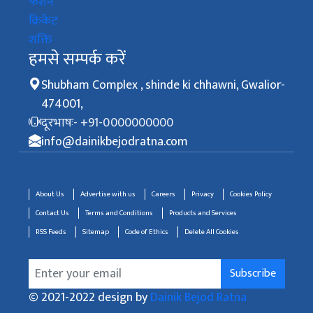
फैशन
क्रिकेट
शक्ति
हमसे सम्पर्क करें
Shubham Complex , shinde ki chhawni, Gwalior-
474001,
दूरभाषः- +91-0000000000
info@dainikbejodratna.com
About Us
Advertise with us
Careers
Privacy
Cookies Policy
Contact Us
Terms and Conditions
Products and Services
RSS Feeds
Sitemap
Code of Ethics
Delete All Cookies
Subscribe
© 2021-2022 design by
Dainik Bejod Ratna