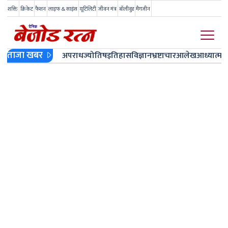
शक्ति
क्रिकेट
फैशन
लाइफ & साइंस
यूटिलिटी
जीवन मंत्र
बॉलीवुड
मैगजीन
ताजा खबर
अपराध
ज्योतिष
इतिहास
विज्ञान
भ्रष्टाचार
आलेख
आध्यात्म
ज