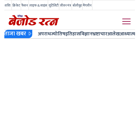
शक्ति
क्रिकेट
फैशन
लाइफ & साइंस
यूटिलिटी
जीवन मंत्र
बॉलीवुड
मैगजीन
ताजा खबर
अपराध
ज्योतिष
इतिहास
विज्ञान
भ्रष्टाचार
आलेख
आध्यात्म
ज