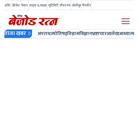
शक्ति
क्रिकेट
फैशन
लाइफ & साइंस
यूटिलिटी
जीवन मंत्र
बॉलीवुड
मैगजीन
ताजा खबर
अपराध
ज्योतिष
इतिहास
विज्ञान
भ्रष्टाचार
आलेख
आध्यात्म
ज