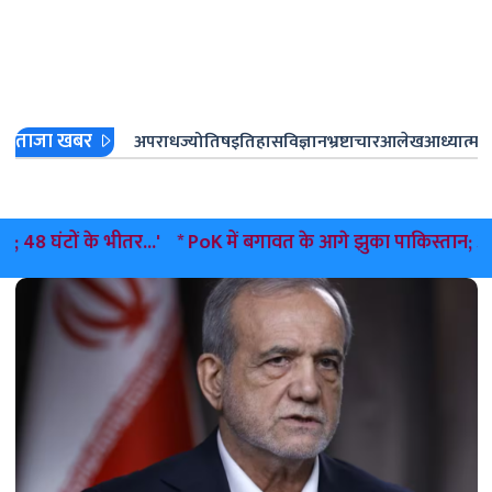
ताजा खबर
अपराध
ज्योतिष
इतिहास
विज्ञान
भ्रष्टाचार
आलेख
आध्यात्म
ज
 भीतर...'
* PoK में बगावत के आगे झुका पाकिस्तान; अमन खान ने जना