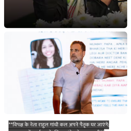
बागी TMC गुट ने CM की मुश्किलें बढ़ाईं; दो बड़ी मांगें उठाईं।
**विपक्ष के नेता राहुल गांधी कल अपने पैतृक घर जाएंगे;