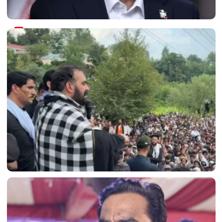
ईरान संघर्ष पर पेज़ेशकियन का अहम बयान: 'हमने इसे शुरू नहीं
किया; 48 घंटों के भीतर...'
PoK में बगावत के आगे झुका पाकिस्तान; अमन खान ने जनाज़े
की नमाज़ पढ़ते हुए धमकी दी थी!