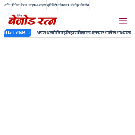
शक्ति
क्रिकेट
फैशन
लाइफ & साइंस
यूटिलिटी
जीवन मंत्र
बॉलीवुड
मैगजीन
ताजा खबर
अपराध
ज्योतिष
इतिहास
विज्ञान
भ्रष्टाचार
आलेख
आध्यात्म
ज