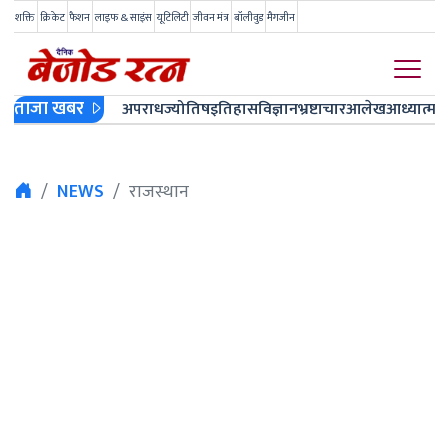
शक्ति
क्रिकेट
फैशन
लाइफ & साइंस
यूटिलिटी
जीवन मंत्र
बॉलीवुड
मैगजीन
ताजा खबर
अपराध
ज्योतिष
इतिहास
विज्ञान
भ्रष्टाचार
आलेख
आध्यात्म
ज
NEWS
राजस्थान