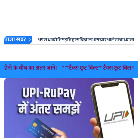
ताजा खबर
अपराध
ज्योतिष
इतिहास
विज्ञान
भ्रष्टाचार
आलेख
आध्यात्म
ज
बीच का अंतर जानें।
* **टैक्स छूट बिल:** टैक्स छूट बिल पास; रुपया म