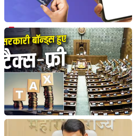
RuPay कार्ड से किए गए पेमेंट पर चार्ज लगेंगे, सिर्फ़ UPI से
नहीं; दोनों के बीच का अंतर जानें।
**टैक्स छूट बिल:** टैक्स छूट बिल पास; रुपया मजबूत होने
की उम्मीद! विदेशी निवेशकों के लिए बड़ी बढ़त।