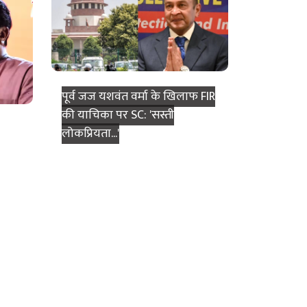
सरकार की बड़ी कार्रवाई: महाराष्ट्र में
 बिल
ISIS और अल-कायदा से जुड़े
मीद!
प्रकाशनों सहित 114 कट्टरपंथी
ढ़त।
प्रकाशनों पर प्रतिबंध।
पूर्व जज यशवंत वर्मा के खिलाफ FIR
की याचिका पर SC: 'सस्ती
लोकप्रियता...'