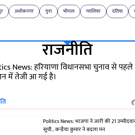
ुर
अशोकनगर
गुना
भोपाल
ग्वालियर
दतिया
राजनीति
tics News: हरियाणा विधानसभा चुनाव से पहले
न में तेजी आ गई है।
ीति
Politics News: भाजपा ने जारी की 21 उम्मीदवार
सूची... कन्हैया कुमार ने बदला मन