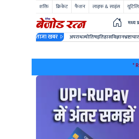
शक्ति
क्रिकेट
फैशन
लाइफ & साइंस
यूटिलि
मध्य प
ताजा खबर
अपराध
ज्योतिष
इतिहास
विज्ञान
भ्रष्टाचार
* RuPay कार