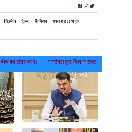
बिज़्नेस
हेल्थ
कैरियर
मध्य प्रदेश शहर
ा अंतर जानें।
* **टैक्स छूट बिल:** टैक्स छूट बिल पास; रुपया मजब