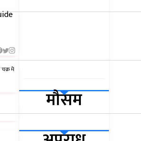
 Skin
uide
चक्र मे
मौसम
अपराध