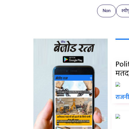
Non
श्योप
Poli
मतदा
राजन