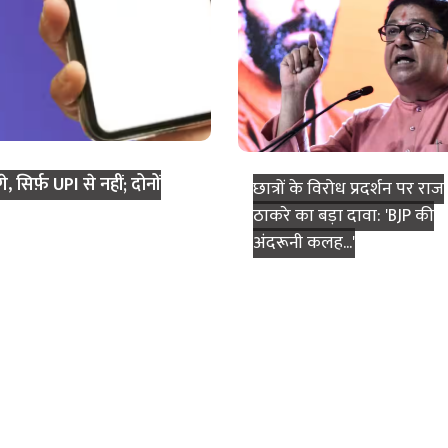
**टैक्स छूट बिल:** टैक्स छूट
पास; रुपया मजबूत होने की उम्
विदेशी निवेशकों के लिए बड़ी ब
 सिर्फ़ UPI से नहीं; दोनों
छात्रों के विरोध प्रदर्शन पर राज
ठाकरे का बड़ा दावा: 'BJP की
अंदरूनी कलह...'