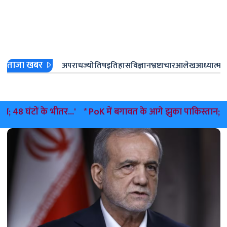
ताजा खबर
अपराध
ज्योतिष
इतिहास
विज्ञान
भ्रष्टाचार
आलेख
आध्यात्म
ज
े भीतर...'
* PoK में बगावत के आगे झुका पाकिस्तान; अमन खान ने जन