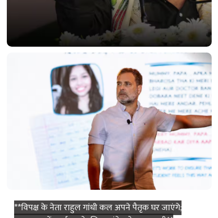
बागी TMC गुट ने CM की मुश्किलें बढ़ाईं; दो बड़ी मांगें उठाईं।
**विपक्ष के नेता राहुल गांधी कल अपने पैतृक घर जाएंगे;