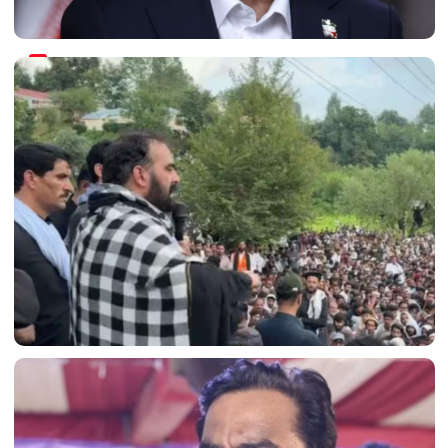
ईरान संघर्ष पर पेज़ेशकियन का अहम बयान: 'हमने इसे शुरू नहीं
किया; 48 घंटों के भीतर...'
PoK में बगावत के आगे झुका पाकिस्तान; अमन खान ने जनाज़े
की नमाज़ पढ़ते हुए धमकी दी थी!