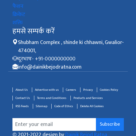
फैशन
क्रिकेट
शक्ति
हमसे सम्पर्क करें
Shubham Complex , shinde ki chhawni, Gwalior-
474001,
दूरभाषः- +91-0000000000
info@dainikbejodratna.com
About Us
Advertise with us
Careers
Privacy
Cookies Policy
Contact Us
Terms and Conditions
Products and Services
RSS Feeds
Sitemap
Code of Ethics
Delete All Cookies
Subscribe
© 2021-2022 design by
Dainik Bejod Ratna