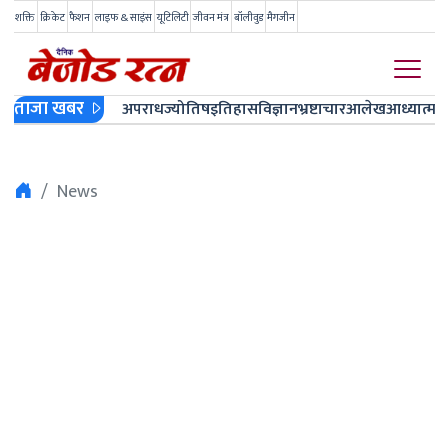
शक्ति
क्रिकेट
फैशन
लाइफ & साइंस
यूटिलिटी
जीवन मंत्र
बॉलीवुड
मैगजीन
ताजा खबर
अपराध
ज्योतिष
इतिहास
विज्ञान
भ्रष्टाचार
आलेख
आध्यात्म
ज
News