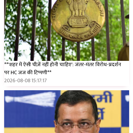
**'शहर में ऐसी चीज़ें नहीं होनी चाहिए': जंतर-मंतर विरोध-प्रदर्शन
पर HC जज की टिप्पणी**
2026-08-08 15:17:17