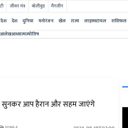
टी
जीवन मंत्र
बॉलीवुड
मैगजीन
्रदेश
देश
दुनिया
मनोरंजन
खेल
राज्य
लाइफ़्स्टायल
राशिफल
आलेख
आध्यात्म
ज्योतिष
 सुनकर आप हैरान और सहम जाएंगे
10864