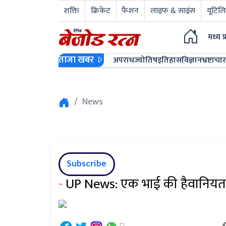
शक्ति
क्रिकेट
फैशन
लाइफ & साइंस
यूटिलि
मध्य प
ताजा खबर
अपराध
ज्योतिष
इतिहास
विज्ञान
भ्रष्टाचार
News
Subscribe
-
UP News: एक भाई की हैवानियत