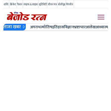
शक्ति
क्रिकेट
फैशन
लाइफ & साइंस
यूटिलिटी
जीवन मंत्र
बॉलीवुड
मैगजीन
ताजा खबर
अपराध
ज्योतिष
इतिहास
विज्ञान
भ्रष्टाचार
आलेख
आध्यात्म
ज