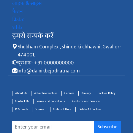
लाइफ & साइंस
फैशन
क्रिकेट
शक्ति
हमसे सम्पर्क करें
Shubham Complex , shinde ki chhawni, Gwalior-
474001,
दूरभाषः- +91-0000000000
info@dainikbejodratna.com
About Us
Advertise with us
Careers
Privacy
Cookies Policy
Contact Us
Terms and Conditions
Products and Services
RSS Feeds
Sitemap
Code of Ethics
Delete All Cookies
Subscribe