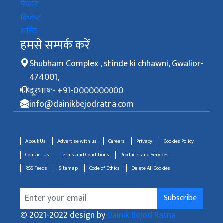
फैशन
क्रिकेट
शक्ति
हमसे सम्पर्क करें
Shubham Complex , shinde ki chhawni, Gwalior-
474001,
दूरभाषः- +91-0000000000
info@dainikbejodratna.com
About Us
Advertise with us
Careers
Privacy
Cookies Policy
Contact Us
Terms and Conditions
Products and Services
RSS Feeds
Sitemap
Code of Ethics
Delete All Cookies
Subscribe
© 2021-2022 design by
Dainik Bejod Ratna