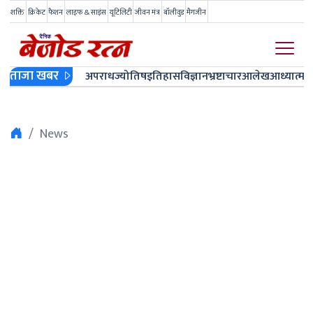
शक्ति
क्रिकेट
फैशन
लाइफ & साइंस
यूटिलिटी
जीवन मंत्र
बॉलीवुड
मैगजीन
ताजा खबर
अपराध
ज्योतिष
इतिहास
विज्ञान
भ्रष्टाचार
आलेख
आध्यात्म
ज
News