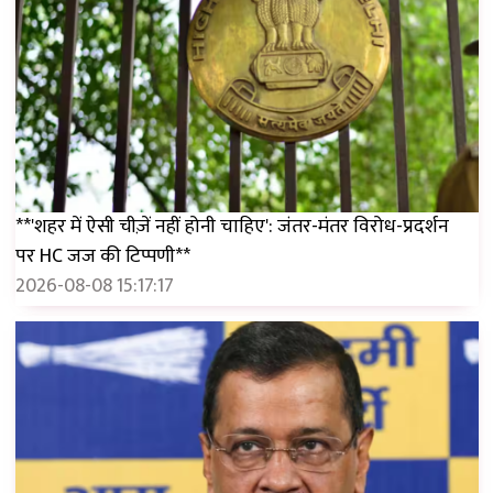
**'शहर में ऐसी चीज़ें नहीं होनी चाहिए': जंतर-मंतर विरोध-प्रदर्शन
पर HC जज की टिप्पणी**
2026-08-08 15:17:17