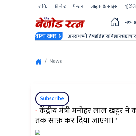
शक्ति
क्रिकेट
फैशन
लाइफ & साइंस
यूटिलि
मध्य प
ताजा खबर
अपराध
ज्योतिष
इतिहास
विज्ञान
भ्रष्टाचार
News
Subscribe
-
केंद्रीय मंत्री मनोहर लाल खट्टर 
तक साफ़ कर दिया जाएगा।"