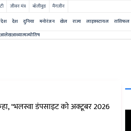
टी
जीवन मंत्र
बॉलीवुड
मैगजीन
्रदेश
देश
दुनिया
मनोरंजन
खेल
राज्य
लाइफ़्स्टायल
राशिफल
आलेख
आध्यात्म
ज्योतिष
ने कहा, "भलस्वा डंपसाइट को अक्टूबर 2026