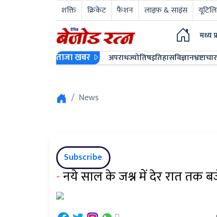
शक्ति
क्रिकेट
फैशन
लाइफ & साइंस
यूटिलि
मध्य प
ताजा खबर
अपराध
ज्योतिष
इतिहास
विज्ञान
भ्रष्टाचार
News
Subscribe
-
नये साल के जश्न में देर रात तक 