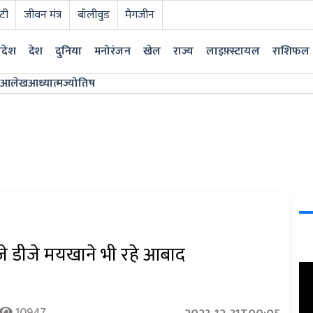
टी
जीवन मंत्र
बॉलीवुड
मैगजीन
्रदेश
देश
दुनिया
मनोरंजन
खेल
राज्य
लाइफ़्स्टायल
राशिफल
आलेख
आध्यात्म
ज्योतिष
बजे डीजे मयखाने भी रहे आबाद
10947