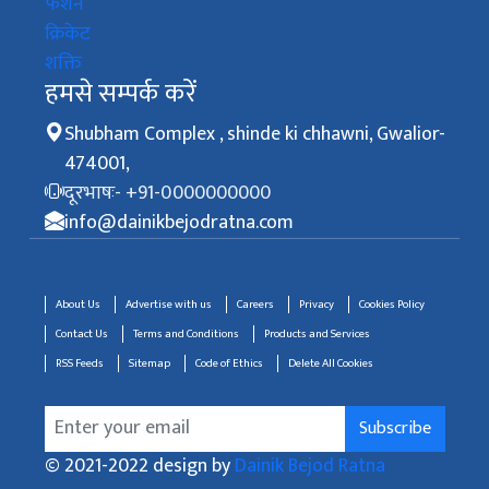
फैशन
क्रिकेट
शक्ति
हमसे सम्पर्क करें
Shubham Complex , shinde ki chhawni, Gwalior-
474001,
दूरभाषः- +91-0000000000
info@dainikbejodratna.com
About Us
Advertise with us
Careers
Privacy
Cookies Policy
Contact Us
Terms and Conditions
Products and Services
RSS Feeds
Sitemap
Code of Ethics
Delete All Cookies
Subscribe
© 2021-2022 design by
Dainik Bejod Ratna