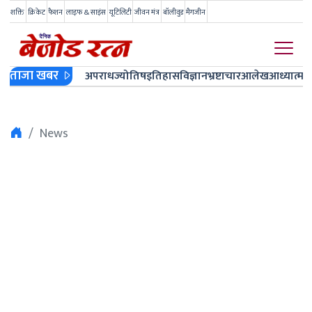
शक्ति
क्रिकेट
फैशन
लाइफ & साइंस
यूटिलिटी
जीवन मंत्र
बॉलीवुड
मैगजीन
ताजा खबर
अपराध
ज्योतिष
इतिहास
विज्ञान
भ्रष्टाचार
आलेख
आध्यात्म
ज
News