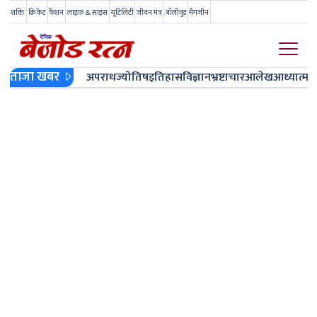
शक्ति
क्रिकेट
फैशन
लाइफ & साइंस
यूटिलिटी
जीवन मंत्र
बॉलीवुड
मैगजीन
ताजा खबर
अपराध
ज्योतिष
इतिहास
विज्ञान
भ्रष्टाचार
आलेख
आध्यात्म
ज