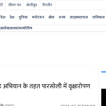
टी
जीवन मंत्र
बॉलीवुड
मैगजीन
्रदेश
देश
दुनिया
मनोरंजन
खेल
राज्य
लाइफ़्स्टायल
राशिफल
आलेख
आध्यात्म
ज्योतिष
ढ़ अभियान के तहत पारसोली में वृक्षारोपण
10910