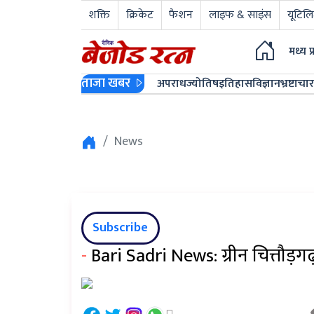
शक्ति
क्रिकेट
फैशन
लाइफ & साइंस
यूटिलि
मध्य प
ताजा खबर
अपराध
ज्योतिष
इतिहास
विज्ञान
भ्रष्टाचार
News
Subscribe
-
Bari Sadri News: ग्रीन चित्तौड़ग