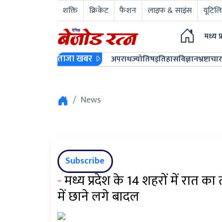
शक्ति
क्रिकेट
फैशन
लाइफ & साइंस
यूटिलि
मध्य प
ताजा खबर
अपराध
ज्योतिष
इतिहास
विज्ञान
भ्रष्टाचार
News
Subscribe
-
मध्य प्रदेश के 14 शहरों में रात क
में छाने लगे बादल