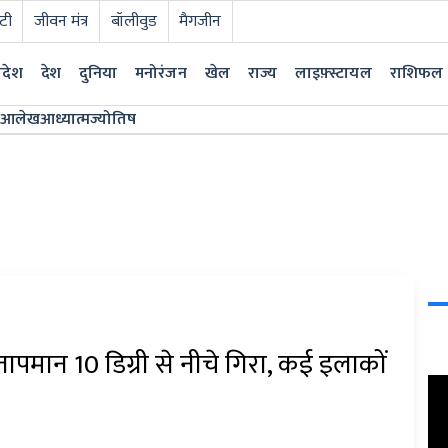
टी
जीवन मंत्र
बॉलीवुड
मैगजीन
्रदेश
देश
दुनिया
मनोरंजन
खेल
राज्य
लाइफ़्स्टायल
राशिफल
आलेख
आध्यात्म
ज्योतिष
ा तापमान 10 डिग्री से नीचे गिरा, कई इलाकों