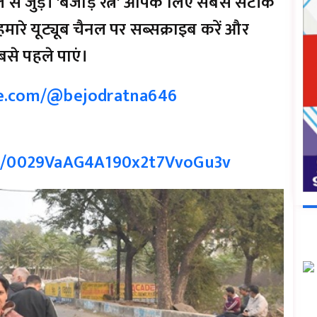
 से जुड़ें। 'बेजोड़ रत्न' आपके लिए सबसे सटीक
मारे यूट्यूब चैनल पर सब्सक्राइब करें और
से पहले पाएं।
e.com/@bejodratna646
el/0029VaAG4A190x2t7VvoGu3v