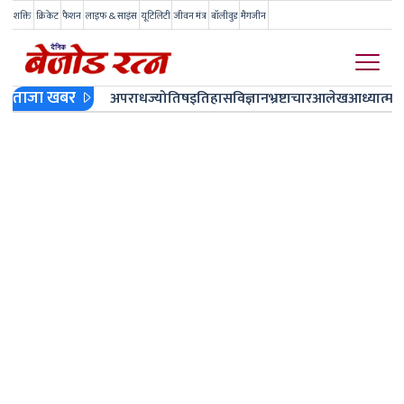
शक्ति
क्रिकेट
फैशन
लाइफ & साइंस
यूटिलिटी
जीवन मंत्र
बॉलीवुड
मैगजीन
ताजा खबर
अपराध
ज्योतिष
इतिहास
विज्ञान
भ्रष्टाचार
आलेख
आध्यात्म
ज