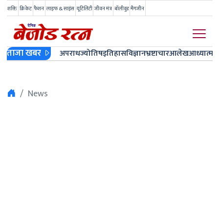
शक्ति
क्रिकेट
फैशन
लाइफ & साइंस
यूटिलिटी
जीवन मंत्र
बॉलीवुड
मैगजीन
ताजा खबर
अपराध
ज्योतिष
इतिहास
विज्ञान
भ्रष्टाचार
आलेख
आध्यात्म
ज
News