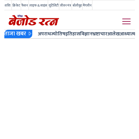
शक्ति
क्रिकेट
फैशन
लाइफ & साइंस
यूटिलिटी
जीवन मंत्र
बॉलीवुड
मैगजीन
ताजा खबर
अपराध
ज्योतिष
इतिहास
विज्ञान
भ्रष्टाचार
आलेख
आध्यात्म
ज