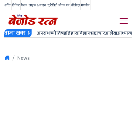
शक्ति
क्रिकेट
फैशन
लाइफ & साइंस
यूटिलिटी
जीवन मंत्र
बॉलीवुड
मैगजीन
ताजा खबर
अपराध
ज्योतिष
इतिहास
विज्ञान
भ्रष्टाचार
आलेख
आध्यात्म
ज
News