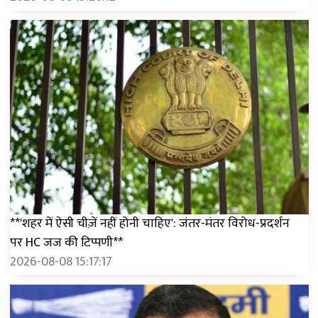
**'शहर में ऐसी चीज़ें नहीं होनी चाहिए': जंतर-मंतर विरोध-प्रदर्शन
पर HC जज की टिप्पणी**
2026-08-08 15:17:17