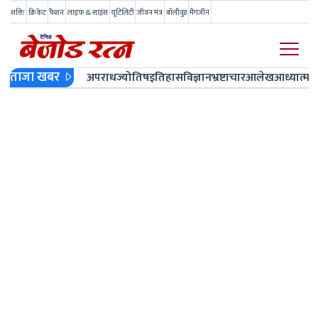
शक्ति
क्रिकेट
फैशन
लाइफ & साइंस
यूटिलिटी
जीवन मंत्र
बॉलीवुड
मैगजीन
ताजा खबर
अपराध
ज्योतिष
इतिहास
विज्ञान
भ्रष्टाचार
आलेख
आध्यात्म
ज