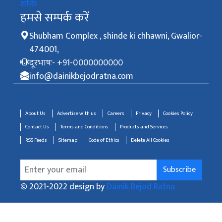
शक्ति
हमसे सम्पर्क करें
Shubham Complex , shinde ki chhawni, Gwalior-
474001,
दूरभाषः- +91-0000000000
info@dainikbejodratna.com
About Us
Advertise with us
Careers
Privacy
Cookies Policy
Contact Us
Terms and Conditions
Products and Services
RSS Feeds
Sitemap
Code of Ethics
Delete All Cookies
Subscribe
© 2021-2022 design by
Dainik Bejod Ratna