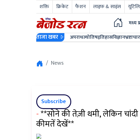
शक्ति
क्रिकेट
फैशन
लाइफ & साइंस
यूटिलि
मध्य प
ताजा खबर
अपराध
ज्योतिष
इतिहास
विज्ञान
भ्रष्टाचार
News
Subscribe
-
**सोने की तेज़ी थमी, लेकिन चांदी 
कीमतें देखें**