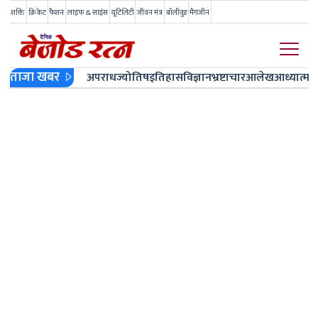
शक्ति
क्रिकेट
फैशन
लाइफ & साइंस
यूटिलिटी
जीवन मंत्र
बॉलीवुड
मैगजीन
ताजा खबर
अपराध
ज्योतिष
इतिहास
विज्ञान
भ्रष्टाचार
आलेख
आध्यात्म
ज