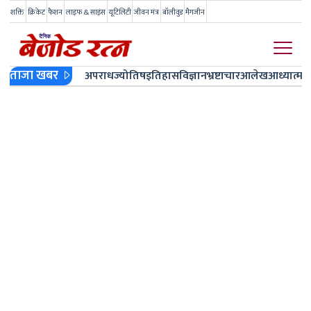
शक्ति
क्रिकेट
फैशन
लाइफ & साइंस
यूटिलिटी
जीवन मंत्र
बॉलीवुड
मैगजीन
ताजा खबर
अपराध
ज्योतिष
इतिहास
विज्ञान
भ्रष्टाचार
आलेख
आध्यात्म
ज