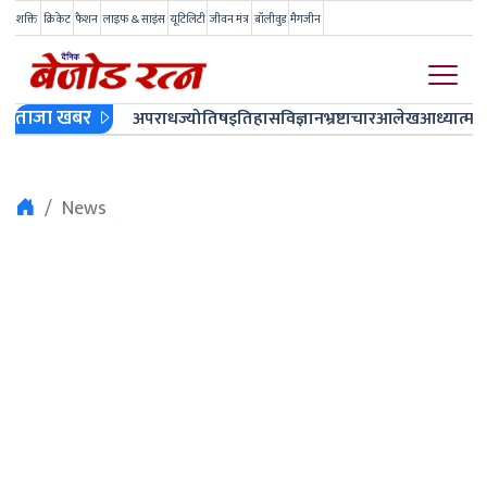
शक्ति
क्रिकेट
फैशन
लाइफ & साइंस
यूटिलिटी
जीवन मंत्र
बॉलीवुड
मैगजीन
ताजा खबर
अपराध
ज्योतिष
इतिहास
विज्ञान
भ्रष्टाचार
आलेख
आध्यात्म
ज
News