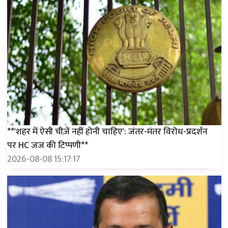
**'शहर में ऐसी चीज़ें नहीं होनी चाहिए': जंतर-मंतर विरोध-प्रदर्शन
पर HC जज की टिप्पणी**
2026-08-08 15:17:17