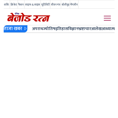
शक्ति
क्रिकेट
फैशन
लाइफ & साइंस
यूटिलिटी
जीवन मंत्र
बॉलीवुड
मैगजीन
ताजा खबर
अपराध
ज्योतिष
इतिहास
विज्ञान
भ्रष्टाचार
आलेख
आध्यात्म
ज