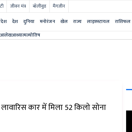
टी
जीवन मंत्र
बॉलीवुड
मैगजीन
्रदेश
देश
दुनिया
मनोरंजन
खेल
राज्य
लाइफ़्स्टायल
राशिफल
आलेख
आध्यात्म
ज्योतिष
में लावारिस कार में मिला 52 किलो सोना