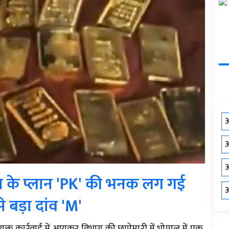
औ
औ
औ
रेस के प्लान 'PK' की भनक लग गई
औ
बड़ा दांव 'M'
ुक्त कार्रवाई में आयकर विभाग की छापेमारी में भोपाल में एक