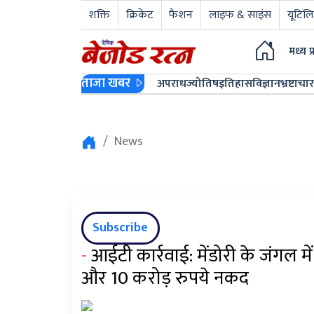
शक्ति
क्रिकेट
फैशन
लाइफ & साइंस
यूटिलि
मध्य प
ताजा खबर
अपराध
ज्योतिष
इतिहास
विज्ञान
भ्रष्टाचार
News
Subscribe
-
आईटी कार्रवाई: मेंडोरी के जंगल 
और 10 करोड़ रुपये नकद