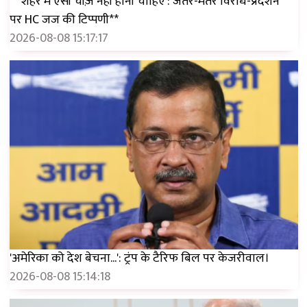
**'शहर में ऐसी चीज़ें नहीं होनी चाहिए': जंतर-मंतर विरोध-प्रदर्शन
पर HC जज की टिप्पणी**
2026-08-08 15:17:17
'अमेरिका को देश बेचना...': ट्रंप के टैरिफ बिल पर केजरीवाल।
2026-08-08 15:14:18