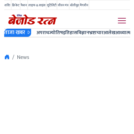
शक्ति
क्रिकेट
फैशन
लाइफ & साइंस
यूटिलिटी
जीवन मंत्र
बॉलीवुड
मैगजीन
ताजा खबर
अपराध
ज्योतिष
इतिहास
विज्ञान
भ्रष्टाचार
आलेख
आध्यात्म
ज
News